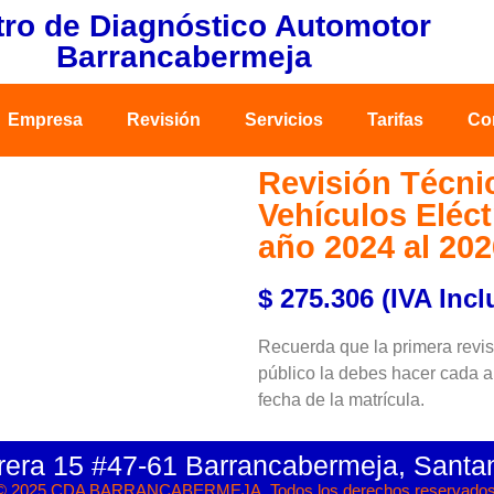
ro de Diagnóstico Automotor
Barrancabermeja
Empresa
Revisión
Servicios
Tarifas
Co
Revisión Técni
Vehículos Eléct
año 2024 al 202
$ 275.306 (IVA Incl
Recuerda que la primera revis
público la debes hacer cada añ
fecha de la matrícula.
rera 15 #47-61 Barrancabermeja, Santa
© 2025 CDA BARRANCABERMEJA. Todos los derechos reservados