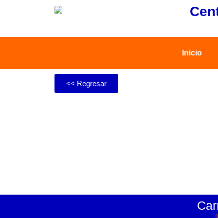
Cent
Inicio
<< Regresar
Car