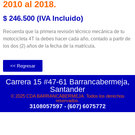
2010 al 2018.
$ 246.500 (IVA Incluido)
Recuerda que la primera revisión técnico mecánica de tu
motocicleta 4T la debes hacer cada año, contado a partir de
los dos (2) años de la fecha de la matrícula.
<< Regresar
Carrera 15 #47-61 Barrancabermeja,
Santander
© 2025 CDA BARRANCABERMEJA. Todos los derechos
reservados.
3108057597 - (607) 6075772